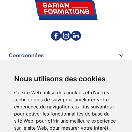
Coordonnées
Formations
Pages du site
Nous utilisons des cookies
Code en ligne
Nos agences
Ce site Web utilise des cookies et d'autres
Nos formations
Nos permis
Nous situer
Actualités
technologies de suivi pour améliorer votre
expérience de navigation aux fins suivantes :
pour activer les fonctionnalités de base du
Permis C1 et C1E
Nos formations titres professionnels
Recrutement
Avis des stagiaires
site Web
,
pour offrir une meilleure expérience
sur le site Web
,
pour mesurer votre intérêt